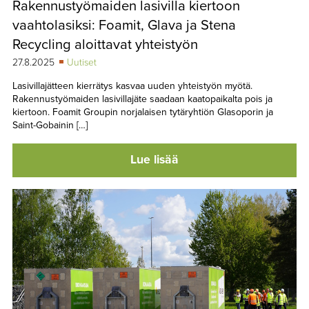
Rakennustyömaiden lasivilla kiertoon
TAPAHTUMAT
vaahtolasiksi: Foamit, Glava ja Stena
▼
YHTEYSTIEDOT
Recycling aloittavat yhteistyön
27.8.2025
Uutiset
Lasivillajätteen kierrätys kasvaa uuden yhteistyön myötä.
Rakennustyömaiden lasivillajäte saadaan kaatopaikalta pois ja
kiertoon. Foamit Groupin norjalaisen tytäryhtiön Glasoporin ja
Saint-Gobainin […]
Lue lisää