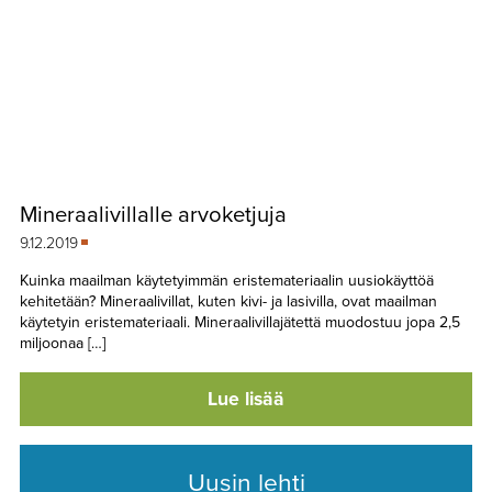
Mineraalivillalle arvoketjuja
9.12.2019
Kuinka maailman käytetyimmän eristemateriaalin uusiokäyttöä
kehitetään? Mineraalivillat, kuten kivi- ja lasivilla, ovat maailman
käytetyin eristemateriaali. Mineraalivillajätettä muodostuu jopa 2,5
miljoonaa […]
Lue lisää
Uusin lehti