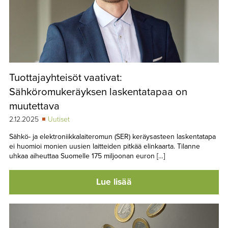
Tuottajayhteisöt vaativat:
Sähköromukeräyksen laskentatapaa on
muutettava
2.12.2025
Uutiset
Sähkö- ja elektroniikkalaiteromun (SER) keräysasteen laskentatapa
ei huomioi monien uusien laitteiden pitkää elinkaarta. Tilanne
uhkaa aiheuttaa Suomelle 175 miljoonan euron […]
Lue lisää