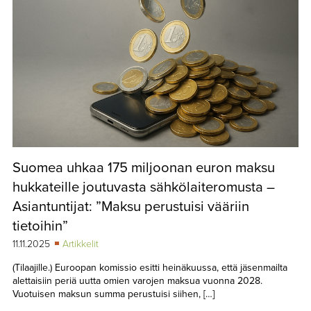
Suomea uhkaa 175 miljoonan euron maksu
hukkateille joutuvasta sähkölaiteromusta –
Asiantuntijat: ”Maksu perustuisi vääriin
tietoihin”
11.11.2025
Artikkelit
(Tilaajille.) Euroopan komissio esitti heinäkuussa, että jäsenmailta
alettaisiin periä uutta omien varojen maksua vuonna 2028.
Vuotuisen maksun summa perustuisi siihen, […]