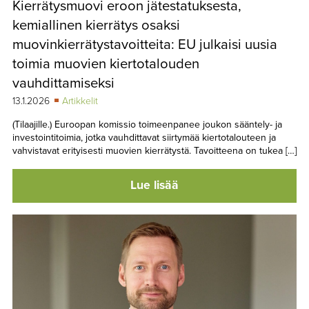
Kierrätysmuovi eroon jätestatuksesta,
TAPAHTUMAT
kemiallinen kierrätys osaksi
▼
YHTEYSTIEDOT
muovinkierrätystavoitteita: EU julkaisi uusia
toimia muovien kiertotalouden
vauhdittamiseksi
13.1.2026
Artikkelit
(Tilaajille.) Euroopan komissio toimeenpanee joukon sääntely- ja
investointitoimia, jotka vauhdittavat siirtymää kiertotalouteen ja
vahvistavat erityisesti muovien kierrätystä. Tavoitteena on tukea […]
Lue lisää