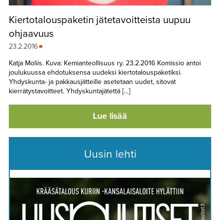
Kiertotalouspaketin jätetavoitteista uupuu
ohjaavuus
23.2.2016
Katja Moliis. Kuva: Kemianteollisuus ry. 23.2.2016 Komissio antoi
joulukuussa ehdotuksensa uudeksi kiertotalouspaketiksi.
Yhdyskunta- ja pakkausjätteille asetetaan uudet, sitovat
kierrätystavoitteet. Yhdyskuntajätettä […]
Lue lisää
Uusin lehti