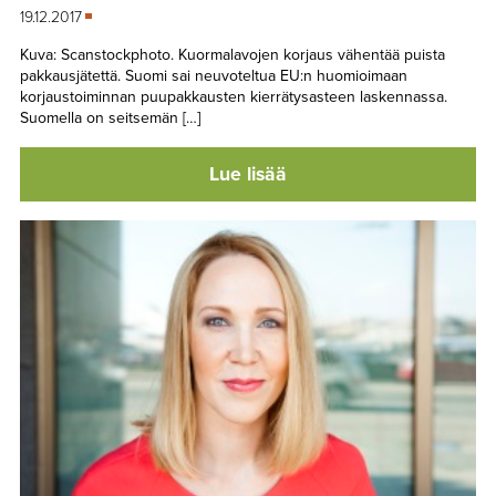
19.12.2017
Kuva: Scanstockphoto. Kuormalavojen korjaus vähentää puista
pakkausjätettä. Suomi sai neuvoteltua EU:n huomioimaan
korjaustoiminnan puupakkausten kierrätysasteen laskennassa.
Suomella on seitsemän […]
Lue lisää