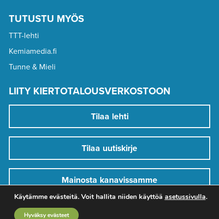
TUTUSTU MYÖS
TTT-lehti
Kemiamedia.fi
Tunne & Mieli
LIITY KIERTOTALOUSVERKOSTOON
Tilaa lehti
Tilaa uutiskirje
Mainosta kanavissamme
Käytämme evästeitä. Voit hallita niiden käyttöä
asetussivulla
.
Hyväksy evästeet