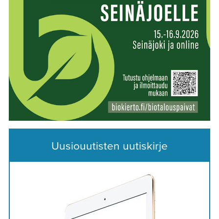
Uusiouutisten uutiskirje