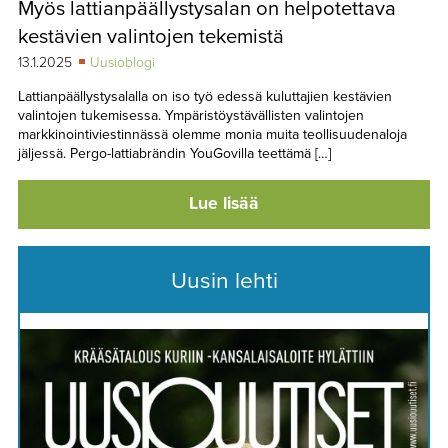
Myös lattianpäällystysalan on helpotettava
TAPAHTUMAT
kestävien valintojen tekemistä
▼
YHTEYSTIEDOT
13.1.2025
Uusioblogi
Lattianpäällystysalalla on iso työ edessä kuluttajien kestävien
valintojen tukemisessa. Ympäristöystävällisten valintojen
markkinointiviestinnässä olemme monia muita teollisuudenaloja
jäljessä. Pergo-lattiabrändin YouGovilla teettämä […]
Lue lisää
Uusin lehti