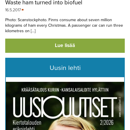
Waste ham turned into biofuel
TAPAHTUMAT
16.5.2017
▼
YHTEYSTIEDOT
Photo: Scanstockphoto. Finns consume about seven million
kilograms of ham every Christmas. A passenger car can run three
kilometres on […]
Lue lisää
Uusin lehti