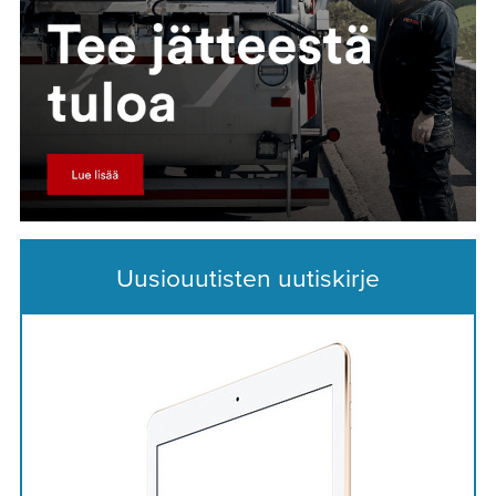
Uusiouutisten uutiskirje