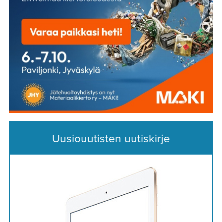
Uusiouutisten uutiskirje