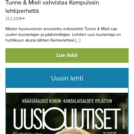
Tunne & Mieli vahvistaa Kempulssin
TAPAHTUMAT
lehtiperhettä
▼
YHTEYSTIEDOT
21.2.2019
Mielen hyvinvoinnin arvostettu erikoislehti Tunne & Mieli saa
uuden kustantajan ja päätoimittajan. Lehden uusi kustantaja on
huhtikuun alusta lähtien Kemia-lehteä […]
Lue lisää
Uusin lehti