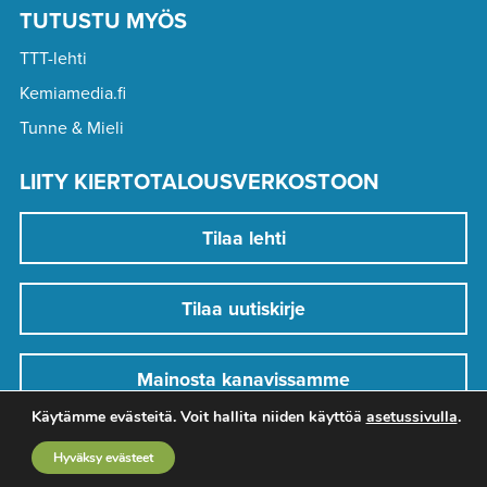
TUTUSTU MYÖS
TTT-lehti
Kemiamedia.fi
Tunne & Mieli
LIITY KIERTOTALOUSVERKOSTOON
Tilaa lehti
Tilaa uutiskirje
Mainosta kanavissamme
Käytämme evästeitä. Voit hallita niiden käyttöä
asetussivulla
.
Hyväksy evästeet