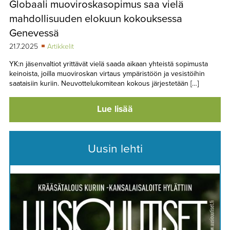
Globaali muoviroskasopimus saa vielä
TAPAHTUMAT
mahdollisuuden elokuun kokouksessa
▼
YHTEYSTIEDOT
Genevessä
21.7.2025
Artikkelit
YK:n jäsenvaltiot yrittävät vielä saada aikaan yhteistä sopimusta
keinoista, joilla muoviroskan virtaus ympäristöön ja vesistöihin
saataisiin kuriin. Neuvottelukomitean kokous järjestetään […]
Lue lisää
Uusin lehti