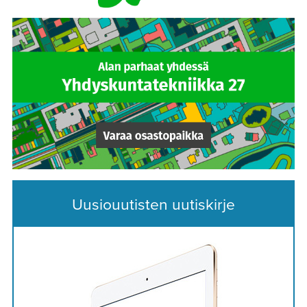
Uusiouutisten uutiskirje