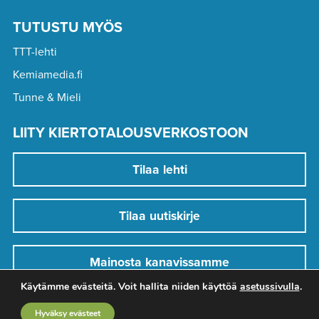
TUTUSTU MYÖS
TTT-lehti
Kemiamedia.fi
Tunne & Mieli
LIITY KIERTOTALOUSVERKOSTOON
Tilaa lehti
Tilaa uutiskirje
Mainosta kanavissamme
Käytämme evästeitä. Voit hallita niiden käyttöä
asetussivulla
.
Hyväksy evästeet