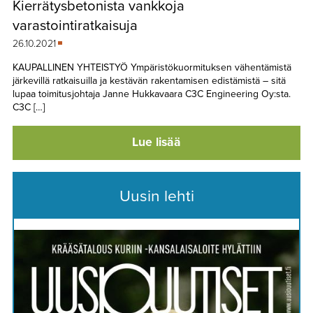
Kierrätysbetonista vankkoja
TAPAHTUMAT
varastointiratkaisuja
▼
YHTEYSTIEDOT
26.10.2021
KAUPALLINEN YHTEISTYÖ Ympäristökuormituksen vähentämistä
järkevillä ratkaisuilla ja kestävän rakentamisen edistämistä – sitä
lupaa toimitusjohtaja Janne Hukkavaara C3C Engineering Oy:sta.
C3C […]
Lue lisää
Uusin lehti