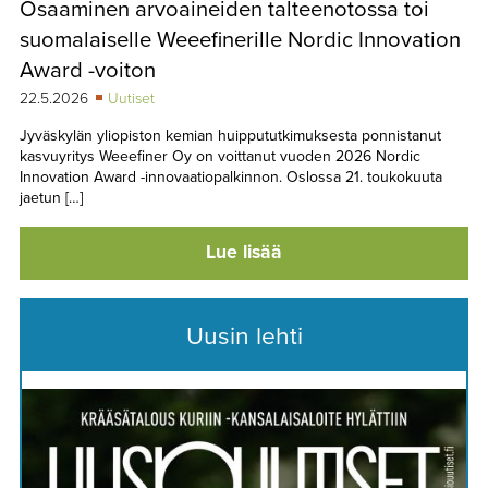
Osaaminen arvoaineiden talteenotossa toi
TAPAHTUMAT
suomalaiselle Weeefinerille Nordic Innovation
▼
YHTEYSTIEDOT
Award -voiton
22.5.2026
Uutiset
Jyväskylän yliopiston kemian huippututkimuksesta ponnistanut
kasvuyritys Weeefiner Oy on voittanut vuoden 2026 Nordic
Innovation Award -innovaatiopalkinnon. Oslossa 21. toukokuuta
jaetun […]
Lue lisää
Uusin lehti