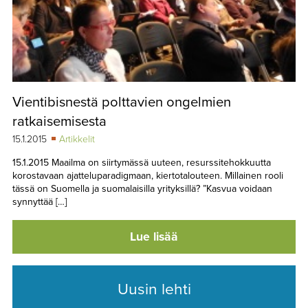
Vientibisnestä polttavien ongelmien
ratkaisemisesta
15.1.2015
Artikkelit
15.1.2015 Maailma on siirtymässä uuteen, resurssitehokkuutta
korostavaan ajatteluparadigmaan, kiertotalouteen. Millainen rooli
tässä on Suomella ja suomalaisilla yrityksillä? ”Kasvua voidaan
synnyttää […]
Lue lisää
Uusin lehti