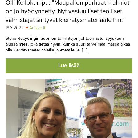
Olli Kellokumpu: ”Maapallon parhaat malmiot
TAPAHTUMAT
on jo hyödynnetty. Nyt vastuulliset teolliset
▼
YHTEYSTIEDOT
valmistajat siirtyvät kierrätysmateriaaleihin.”
18.3.2022
Artikkelit
Stena Recyclingin Suomen-toimintojen johtoon astui syyskuun
alussa mies, joka tietää hyvin, kuinka suuri tarve maailmassa alkaa
olla kierrätysmateriaaleille ja -metalleille. […]
Lue lisää