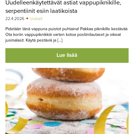
Uudelleenkäytettävät astiat vappupiknikille,
TAPAHTUMAT
serpentiinit esiin laatikoista
▼
YHTEYSTIEDOT
22.4.2026
Uutiset
Pidetään tänä vappuna puistot puhtaina! Pakkaa piknikille kestävää
Ota koriin vappupiknikkiä varten kotoa posliinilautaset ja oikeat
juomalasit. Käytä pestäviä ja […]
Lue lisää