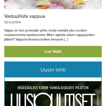
Vastuullista vappua
30.4.2019
Vappu on ilon ja kevään juhla, mutta samalla yksi vuoden
roskaisimmista tapahtumista. Miten lajitella oikein vappujuhlien
jätteet? Vappuhulinoissa kulkee kevyesti […]
Lue lisää
Uusin lehti