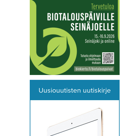
Uusiouutisten uutiskirje