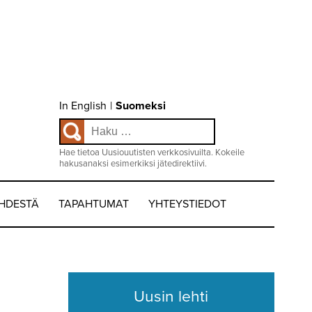
Choose
In English
|
Suomeksi
language
Haku:
/
Valitse
kieli:
Hae tietoa Uusiouutisten verkkosivuilta. Kokeile
hakusanaksi esimerkiksi jätedirektiivi.
EHDESTÄ
TAPAHTUMAT
YHTEYSTIEDOT
Uusin lehti