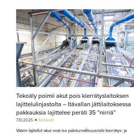
▼
KIRJAUTUMINEN
▼
ARKISTO
▼
TILAUSASIAT
MEDIATIEDOT
▼
TIETOA
LEHDESTÄ
TAPAHTUMAT
Tekoäly poimii akut pois kierrätyslaitoksen
▼
YHTEYSTIEDOT
lajittelulinjastolta – Itävallan jättilaitoksessa
pakkauksia lajittelee peräti 35 ”nirriä”
7.10.2025
Artikkelit
Väärin lajitellut akut ovat iso paloturvallisuusriski kierrätys- ja