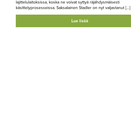
lajittelulaitoksissa, koska ne voivat syttyä räjähdysmäisesti
käsittelyprosesseissa. Saksalainen Stadler on nyt valjastanut […]
Lue lisää