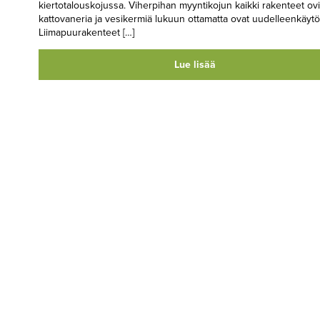
kiertotalouskojussa. Viherpihan myyntikojun kaikki rakenteet ovi
kattovaneria ja vesikermiä lukuun ottamatta ovat uudelleenkäytö
Liimapuurakenteet […]
Lue lisää