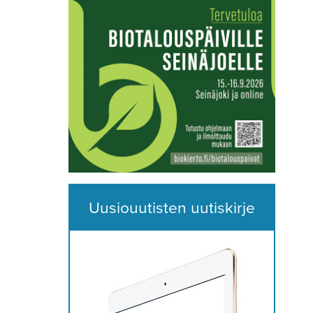
Uusiouutisten uutiskirje