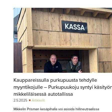
▼
KIRJAUTUMINEN
▼
ARKISTO
▼
TILAUSASIAT
MEDIATIEDOT
▼
TIETOA
LEHDESTÄ
TAPAHTUMAT
Kauppareissulla purkupuusta tehdylle
▼
YHTEYSTIEDOT
myyntikojulle – Purkupuukoju syntyi käsityö
mikkeliläisessä autotallissa
2.5.2025
Artikkelit
Mikkelin Prisman kesäpihalla voi asioida hiilineutraalissa