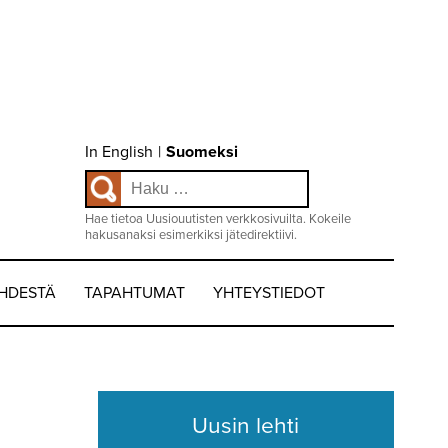
Choose
In English
|
Suomeksi
language
Haku:
/
Valitse
kieli:
Hae tietoa Uusiouutisten verkkosivuilta. Kokeile
hakusanaksi esimerkiksi jätedirektiivi.
EHDESTÄ
TAPAHTUMAT
YHTEYSTIEDOT
Uusin lehti