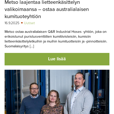
Metso laajentaa lietteenkäsittelyn
TAPAHTUMAT
valikoimaansa – ostaa australialaisen
▼
YHTEYSTIEDOT
kumituoteyhtiön
16.9.2025
Uutiset
Metso ostaa australialaisen Q&R Industrial Hoses -yhtiön, joka on
erikoistunut puristusventtiilien kumitiivisteisiin, kumisiin
lietteenkäsittelyletkuihin ja muihin kumituotteisiin ja -pinnoitteisiin.
Suomalaisyritys […]
Lue lisää