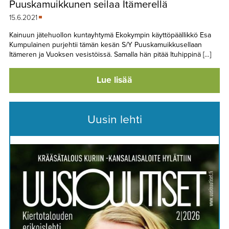
Puuskamuikkunen seilaa Itämerellä
TAPAHTUMAT
15.6.2021
▼
YHTEYSTIEDOT
Kainuun jätehuollon kuntayhtymä Ekokympin käyttöpäällikkö Esa
Kumpulainen purjehtii tämän kesän S/Y Puuskamuikkusellaan
Itämeren ja Vuoksen vesistöissä. Samalla hän pitää Ituhippinä […]
Lue lisää
Uusin lehti