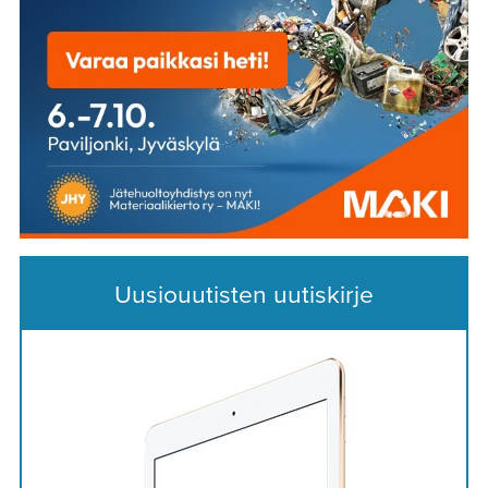
Uusiouutisten uutiskirje