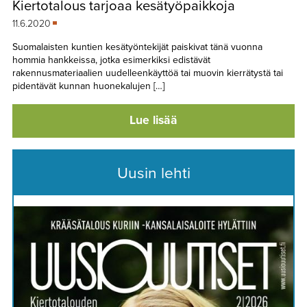
Kiertotalous tarjoaa kesätyöpaikkoja
TAPAHTUMAT
11.6.2020
▼
YHTEYSTIEDOT
Suomalaisten kuntien kesätyöntekijät paiskivat tänä vuonna
hommia hankkeissa, jotka esimerkiksi edistävät
rakennusmateriaalien uudelleenkäyttöä tai muovin kierrätystä tai
pidentävät kunnan huonekalujen […]
Lue lisää
Uusin lehti