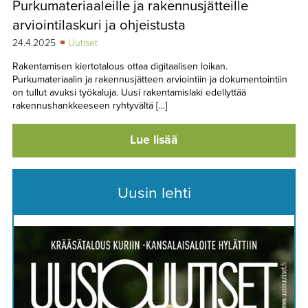
Purkumateriaaleille ja rakennusjätteille
TAPAHTUMAT
arviointilaskuri ja ohjeistusta
▼
YHTEYSTIEDOT
24.4.2025
Uutiset
Rakentamisen kiertotalous ottaa digitaalisen loikan.
Purkumateriaalin ja rakennusjätteen arviointiin ja dokumentointiin
on tullut avuksi työkaluja. Uusi rakentamislaki edellyttää
rakennushankkeeseen ryhtyvältä […]
Lue lisää
Uusin lehti