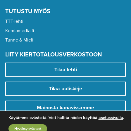
TUTUSTU MYÖS
TTT-lehti
Kemiamedia.fi
Tunne & Mieli
LIITY KIERTOTALOUSVERKOSTOON
Tilaa lehti
Tilaa uutiskirje
Mainosta kanavissamme
Käytämme evästeitä. Voit hallita niiden käyttöä
asetussivulla
.
Hyväksy evästeet