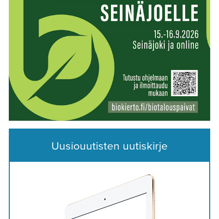
Uusiouutisten uutiskirje