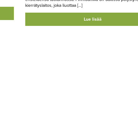
kierrätyslaitos, joka liuottaa […]
Lue lisää