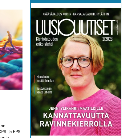
 on
XPS- ja EPS-
eenin