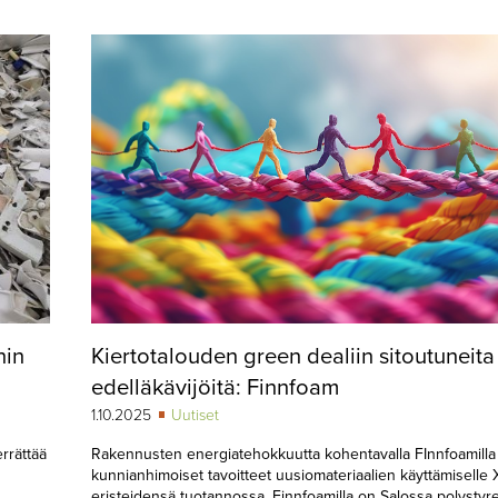
nin
Kiertotalouden green dealiin sitoutuneita
edelläkävijöitä: Finnfoam
1.10.2025
Uutiset
errättää
Rakennusten energiatehokkuutta kohentavalla FInnfoamilla
kunnianhimoiset tavoitteet uusiomateriaalien käyttämiselle 
eristeidensä tuotannossa. Finnfoamilla on Salossa polystyr