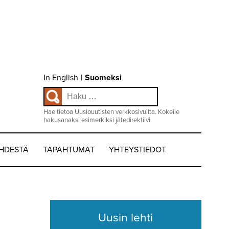
Choose
In English
|
Suomeksi
language
Haku:
/
Valitse
kieli:
Hae tietoa Uusiouutisten verkkosivuilta. Kokeile
hakusanaksi esimerkiksi jätedirektiivi.
EHDESTÄ
TAPAHTUMAT
YHTEYSTIEDOT
Uusin lehti