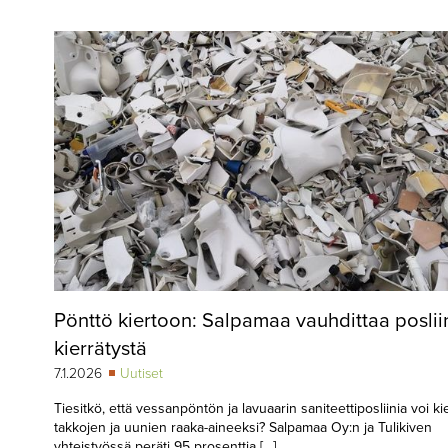
▼
KIRJAUTUMINEN
▼
ARKISTO
▼
TILAUSASIAT
MEDIATIEDOT
▼
TIETOA
LEHDESTÄ
TAPAHTUMAT
Pönttö kiertoon: Salpamaa vauhdittaa poslii
▼
YHTEYSTIEDOT
kierrätystä
7.1.2026
Uutiset
Tiesitkö, että vessanpöntön ja lavuaarin saniteettiposliinia voi ki
takkojen ja uunien raaka-aineeksi? Salpamaa Oy:n ja Tulikiven
yhteistyössä peräti 95 prosenttia […]