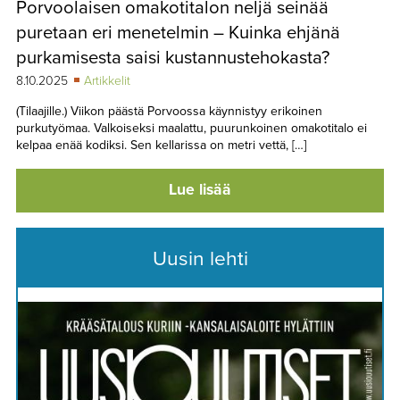
Porvoolaisen omakotitalon neljä seinää
TAPAHTUMAT
puretaan eri menetelmin – Kuinka ehjänä
▼
YHTEYSTIEDOT
purkamisesta saisi kustannustehokasta?
8.10.2025
Artikkelit
(Tilaajille.) Viikon päästä Porvoossa käynnistyy erikoinen
purkutyömaa. Valkoiseksi maalattu, puurunkoinen omakotitalo ei
kelpaa enää kodiksi. Sen kellarissa on metri vettä, […]
Lue lisää
Uusin lehti