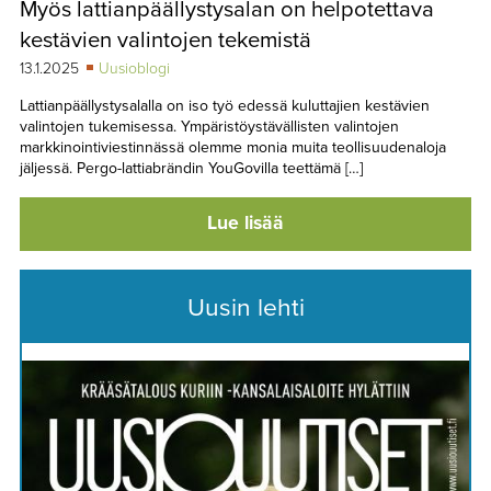
Myös lattianpäällystysalan on helpotettava
TAPAHTUMAT
kestävien valintojen tekemistä
▼
YHTEYSTIEDOT
13.1.2025
Uusioblogi
Lattianpäällystysalalla on iso työ edessä kuluttajien kestävien
valintojen tukemisessa. Ympäristöystävällisten valintojen
markkinointiviestinnässä olemme monia muita teollisuudenaloja
jäljessä. Pergo-lattiabrändin YouGovilla teettämä […]
Lue lisää
Uusin lehti