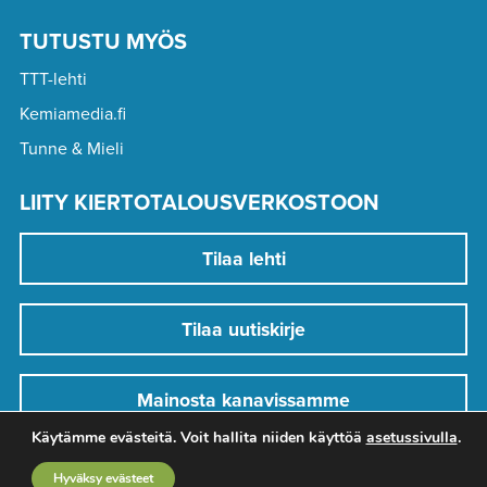
TUTUSTU MYÖS
TTT-lehti
Kemiamedia.fi
Tunne & Mieli
LIITY KIERTOTALOUSVERKOSTOON
Tilaa lehti
Tilaa uutiskirje
Mainosta kanavissamme
Käytämme evästeitä. Voit hallita niiden käyttöä
asetussivulla
.
Hyväksy evästeet