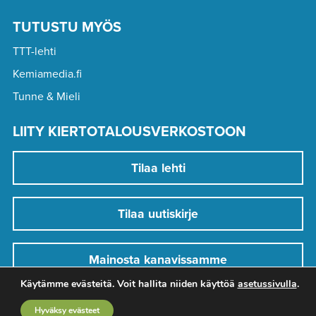
TUTUSTU MYÖS
TTT-lehti
Kemiamedia.fi
Tunne & Mieli
LIITY KIERTOTALOUSVERKOSTOON
Tilaa lehti
Tilaa uutiskirje
Mainosta kanavissamme
Käytämme evästeitä. Voit hallita niiden käyttöä
asetussivulla
.
Hyväksy evästeet