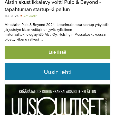
Aistin akustiikkalevy voitti Pulp & Beyond -
TAPAHTUMAT
tapahtuman startup-kilpailun
▼
YHTEYSTIEDOT
11.4.2024
Artikkelit
Metsäalan Pulp & Beyond 2024 -katselmuksessa startup-yrityksille
järjestetyn kisan voittaja on jyväskyläläinen
materiaaliteknologiayhtiö Aisti Oy. Helsingin Messukeskuksessa
pidetty kilpailu ratkesi […]
Lue lisää
Uusin lehti