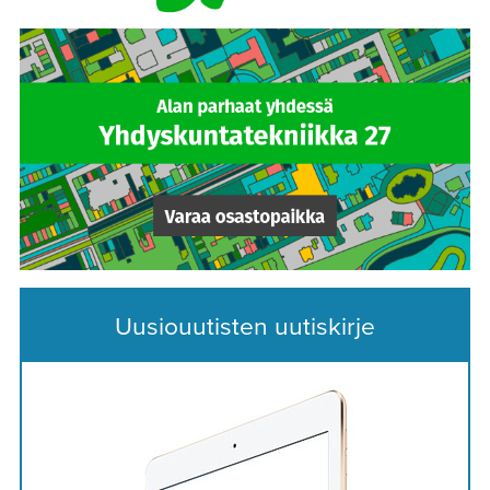
Uusiouutisten uutiskirje