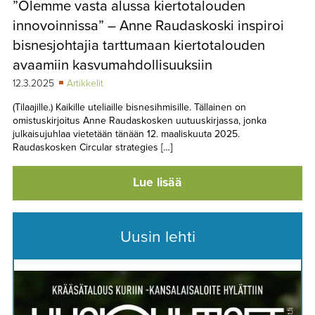
”Olemme vasta alussa kiertotalouden
TAPAHTUMAT
innovoinnissa” – Anne Raudaskoski inspiroi
▼
YHTEYSTIEDOT
bisnesjohtajia tarttumaan kiertotalouden
avaamiin kasvumahdollisuuksiin
12.3.2025
Artikkelit
(Tilaajille.) Kaikille uteliaille bisnesihmisille. Tällainen on
omistuskirjoitus Anne Raudaskosken uutuuskirjassa, jonka
julkaisujuhlaa vietetään tänään 12. maaliskuuta 2025.
Raudaskosken Circular strategies […]
Lue lisää
Uusin lehti