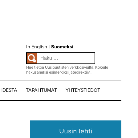
Choose
In English
|
Suomeksi
language
Haku:
/
Valitse
kieli:
Hae tietoa Uusiouutisten verkkosivuilta. Kokeile
hakusanaksi esimerkiksi jätedirektiivi.
EHDESTÄ
TAPAHTUMAT
YHTEYSTIEDOT
Uusin lehti