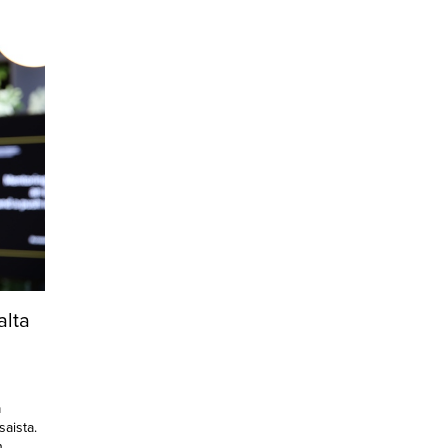
alta
a
aista.
n