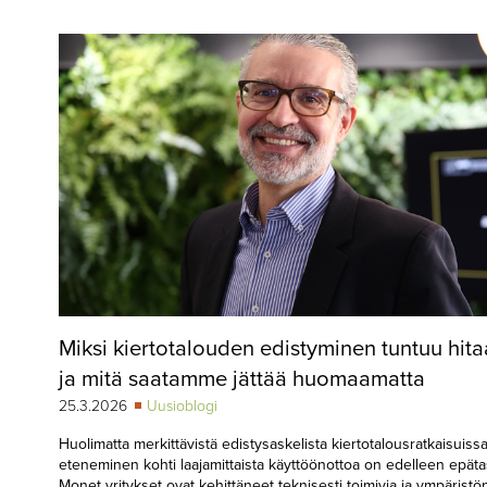
▼
KIRJAUTUMINEN
▼
ARKISTO
▼
TILAUSASIAT
MEDIATIEDOT
▼
TIETOA
LEHDESTÄ
TAPAHTUMAT
Miksi kiertotalouden edistyminen tuntuu hita
▼
YHTEYSTIEDOT
ja mitä saatamme jättää huomaamatta
25.3.2026
Uusioblogi
Huolimatta merkittävistä edistysaskelista kiertotalousratkaisuiss
eteneminen kohti laajamittaista käyttöönottoa on edelleen epätas
Monet yritykset ovat kehittäneet teknisesti toimivia ja ympäristö