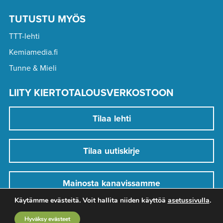
TUTUSTU MYÖS
TTT-lehti
Kemiamedia.fi
Tunne & Mieli
LIITY KIERTOTALOUSVERKOSTOON
Tilaa lehti
Tilaa uutiskirje
Mainosta kanavissamme
Käytämme evästeitä. Voit hallita niiden käyttöä
asetussivulla
.
Hyväksy evästeet