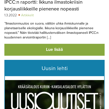
IPCC:n raportti: Ikkuna ilmastokriisin
TAPAHTUMAT
korjausliikkeille pienenee nopeasti
▼
YHTEYSTIEDOT
1.3.2022
Artikkelit
”Ilmastonmuutos on suora, välitön uhka ihmiskunnalle ja
planetaariselle ekologialle. Ikkuna korjausliikkeille pienenee
nopeasti.” Näin tiivistää hallitustenvälisen ilmastopaneeli IPCC:n
kuudennen arviointiraportin […]
Lue lisää
Uusin lehti