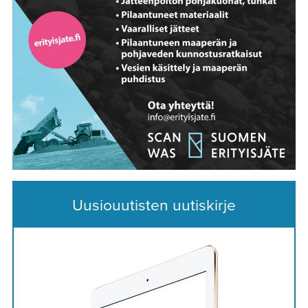
Uusiouutisten uutiskirje