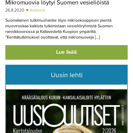
Mikromuovia löytyi Suomen vesieliöistä
TAPAHTUMAT
26.8.2020
Artikkelit
▼
YHTEYSTIEDOT
Suomalainen tutkimushanke löysi mikroskooppisen pientä
muoviroskaa kaikista tutkimistaan vesieliöryhmistä Suomen
rannikkovesissä ja Kallavedeltä Kuopion ympäriltä.
”Kenttätutkimukset osoittavat, että mikromuoveja […]
Lue lisää
Uusin lehti