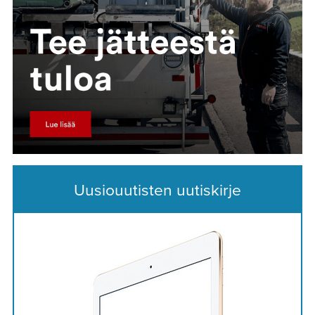
Uusiouutisten uutiskirje