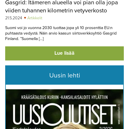
Gasgrid: Itämeren alueella voi pian olla jopa
TAPAHTUMAT
viiden tuhannen kilometrin vetyverkosto
▼
YHTEYSTIEDOT
21.5.2024
Artikkelit
Suomi voi jo vuonna 2030 tuottaa jopa yli 10 prosenttia EU:n
puhtaasta vedystä. Näin arvio kaasun siirtoverkkoyhtiö Gasgrid
Finland. ”Suomella […]
Lue lisää
Uusin lehti