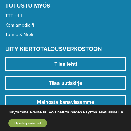
TUTUSTU MYÖS
TTT-lehti
Kemiamedia.fi
Tunne & Mieli
LIITY KIERTOTALOUSVERKOSTOON
Tilaa lehti
Tilaa uutiskirje
Mainosta kanavissamme
Käytämme evästeitä. Voit hallita niiden käyttöä
asetussivulla
.
Hyväksy evästeet