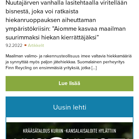
Nuutajärven vanhalla lasitehtaalla viritellään
TAPAHTUMAT
bisnestä, joka voi ratkaista
▼
YHTEYSTIEDOT
hiekanruoppauksen aiheuttaman
ympäristökriisin: ”Aiomme kasvaa maailman
suurimmaksi hiekan kierrättäjäksi”
9.2.2022
Artikkelit
Maailman valimo- ja rakennusteollisuus imee valtavia hiekkamääriä
ja synnyttää myös paljon jätehiekkaa. Suomalainen perheyritys
Finn Reycling on ensimmäisiä yrityksiä, jotka […]
Lue lisää
Uusin lehti