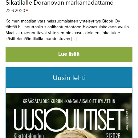
Sikatilalle Doranovan märkämädättämö
TAPAHTUMAT
22.6.2020
▼
YHTEYSTIEDOT
Kolmen maatilan varsinaissuomalainen yhteisyritys Biopir Oy
tähtää hiilineutraalin sianlihantuotantoon biokaasulaitoksen avulla.
Maatilat rakennuttavat yhteisen biokaasulaitoksen, joka tulee
käsittelemään tiloilla muodostuvan […]
Lue lisää
Uusin lehti