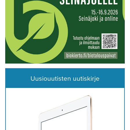
Uusiouutisten uutiskirje