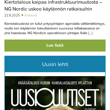
Kiertotalous kaipaa infrastruktuurimuutosta –
TAPAHTUMAT
NG Nordic uskoo käytännön ratkaisuihin
▼
YHTEYSTIEDOT
22.8.2025
Artikkelit
Kiertotaloudesta on tullut yritysjohtajien agendalla välttämättömyys,
mutta sen käytännön toteuttaminen suuressa mittakaavassa on
yhä haastavaa. NG Nordicin operatiivisen johtajan Kalle […]
Lue lisää
Uusin lehti