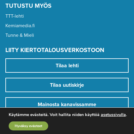
TUTUSTU MYÖS
TTT-lehti
Kemiamedia.fi
Tunne & Mieli
LIITY KIERTOTALOUSVERKOSTOON
Tilaa lehti
Tilaa uutiskirje
Mainosta kanavissamme
Käytämme evästeitä. Voit hallita niiden käyttöä
asetussivulla
.
Hyväksy evästeet