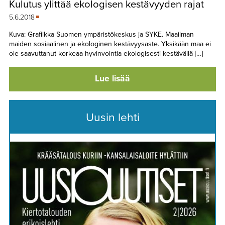
Kulutus ylittää ekologisen kestävyyden rajat
TAPAHTUMAT
5.6.2018
▼
YHTEYSTIEDOT
Kuva: Grafiikka Suomen ympäristökeskus ja SYKE. Maailman
maiden sosiaalinen ja ekologinen kestävyysaste. Yksikään maa ei
ole saavuttanut korkeaa hyvinvointia ekologisesti kestävällä […]
Lue lisää
Uusin lehti