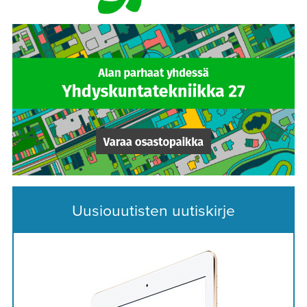
Uusiouutisten uutiskirje