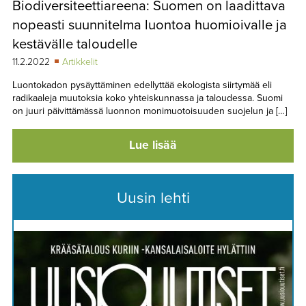
Biodiversiteettiareena: Suomen on laadittava
TAPAHTUMAT
nopeasti suunnitelma luontoa huomioivalle ja
▼
YHTEYSTIEDOT
kestävälle taloudelle
11.2.2022
Artikkelit
Luontokadon pysäyttäminen edellyttää ekologista siirtymää eli
radikaaleja muutoksia koko yhteiskunnassa ja taloudessa. Suomi
on juuri päivittämässä luonnon monimuotoisuuden suojelun ja […]
Lue lisää
Uusin lehti