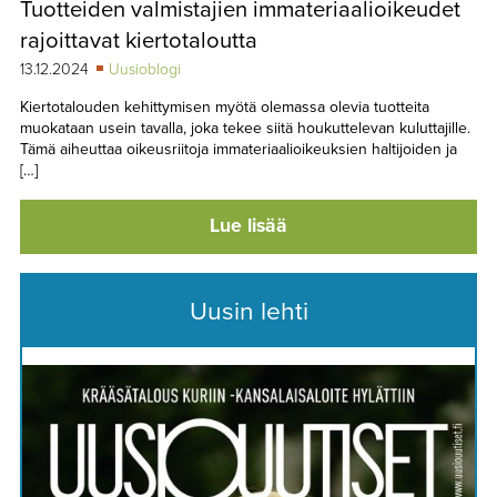
Tuotteiden valmistajien immateriaalioikeudet
TAPAHTUMAT
rajoittavat kiertotaloutta
▼
YHTEYSTIEDOT
13.12.2024
Uusioblogi
Kiertotalouden kehittymisen myötä olemassa olevia tuotteita
muokataan usein tavalla, joka tekee siitä houkuttelevan kuluttajille.
Tämä aiheuttaa oikeusriitoja immateriaalioikeuksien haltijoiden ja
[…]
Lue lisää
Uusin lehti