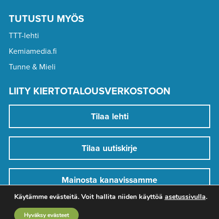
TUTUSTU MYÖS
TTT-lehti
Kemiamedia.fi
Tunne & Mieli
LIITY KIERTOTALOUSVERKOSTOON
Tilaa lehti
Tilaa uutiskirje
Mainosta kanavissamme
Käytämme evästeitä. Voit hallita niiden käyttöä
asetussivulla
.
Hyväksy evästeet