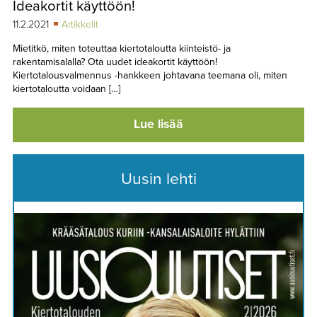
Ideakortit käyttöön!
TAPAHTUMAT
11.2.2021
Artikkelit
▼
YHTEYSTIEDOT
Mietitkö, miten toteuttaa kiertotaloutta kiinteistö- ja
rakentamisalalla? Ota uudet ideakortit käyttöön!
Kiertotalousvalmennus -hankkeen johtavana teemana oli, miten
kiertotaloutta voidaan […]
Lue lisää
Uusin lehti