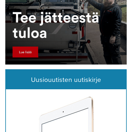
Uusiouutisten uutiskirje