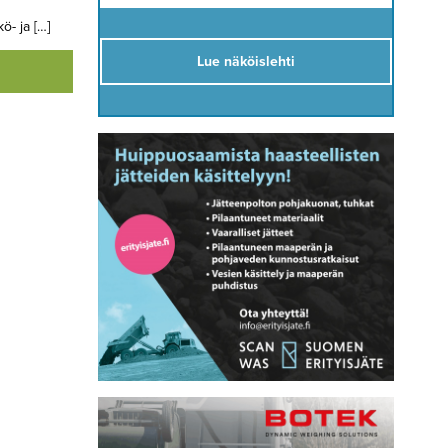
ö- ja […]
Lue näköislehti