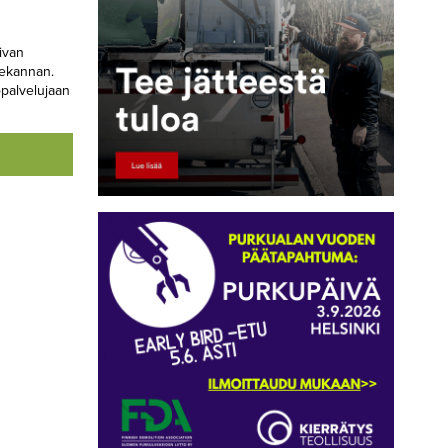
ivan
kekannan.
palvelujaan