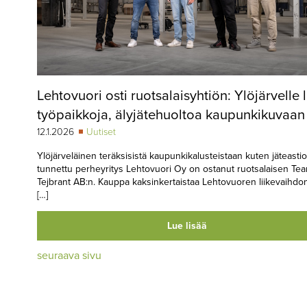
Lehtovuori osti ruotsalaisyhtiön: Ylöjärvelle 
työpaikkoja, älyjätehuoltoa kaupunkikuvaan
12.1.2026
Uutiset
Ylöjärveläinen teräksisistä kaupunkikalusteistaan kuten jäteastio
tunnettu perheyritys Lehtovuori Oy on ostanut ruotsalaisen Te
Tejbrant AB:n. Kauppa kaksinkertaistaa Lehtovuoren liikevaihdo
[…]
Lue lisää
seuraava sivu