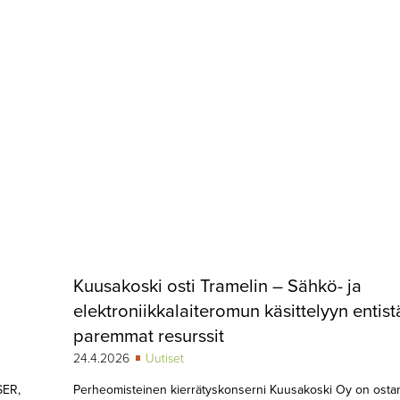
Kuusakoski osti Tramelin – Sähkö- ja
elektroniikkalaiteromun käsittelyyn entist
paremmat resurssit
24.4.2026
Uutiset
SER,
Perheomisteinen kierrätyskonserni Kuusakoski Oy on osta