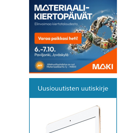
Uusiouutisten uutiskirje