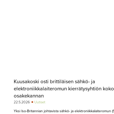
▼
KIRJAUTUMINEN
▼
ARKISTO
▼
TILAUSASIAT
MEDIATIEDOT
▼
TIETOA
LEHDESTÄ
TAPAHTUMAT
Kuusakoski osti brittiläisen sähkö- ja
▼
YHTEYSTIEDOT
elektroniikkalaiteromun kierrätysyhtiön koko
osakekannan
22.5.2026
Uutiset
Yksi Iso-Britannian johtavista sähkö- ja elektroniikkalaiteromun (