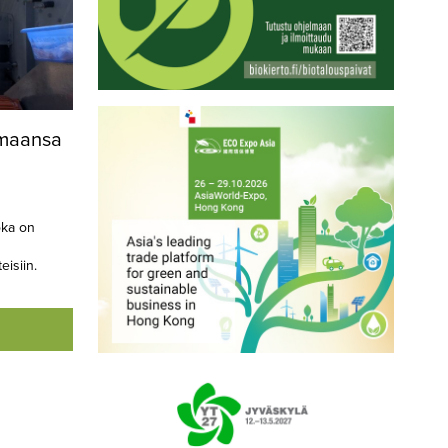
imaansa
oka on
eisiin.