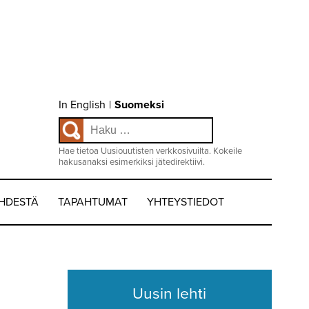
Choose
In English
|
Suomeksi
language
Haku:
/
Valitse
kieli:
Hae tietoa Uusiouutisten verkkosivuilta. Kokeile
hakusanaksi esimerkiksi jätedirektiivi.
EHDESTÄ
TAPAHTUMAT
YHTEYSTIEDOT
Uusin lehti