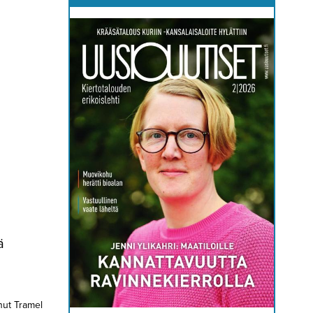
ä
nut Tramel