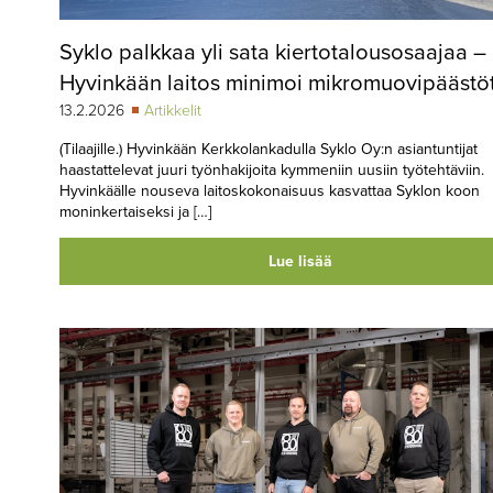
Syklo palkkaa yli sata kiertotalousosaajaa –
Hyvinkään laitos minimoi mikromuovipäästö
13.2.2026
Artikkelit
(Tilaajille.) Hyvinkään Kerkkolankadulla Syklo Oy:n asiantuntijat
haastattelevat juuri työnhakijoita kymmeniin uusiin työtehtäviin.
Hyvinkäälle nouseva laitoskokonaisuus kasvattaa Syklon koon
moninkertaiseksi ja […]
Lue lisää