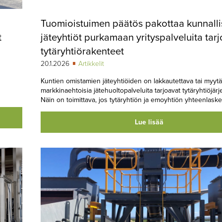
Tuomioistuimen päätös pakottaa kunnalli
t
jäteyhtiöt purkamaan yrityspalveluita tar
tytäryhtiörakenteet
20.1.2026
Artikkelit
Kuntien omistamien jäteyhtiöiden on lakkautettava tai myyt
markkinaehtoisia jätehuoltopalveluita tarjoavat tytäryhtiöjärj
Näin on toimittava, jos tytäryhtiön ja emoyhtiön yhteenlasket
Lue lisää