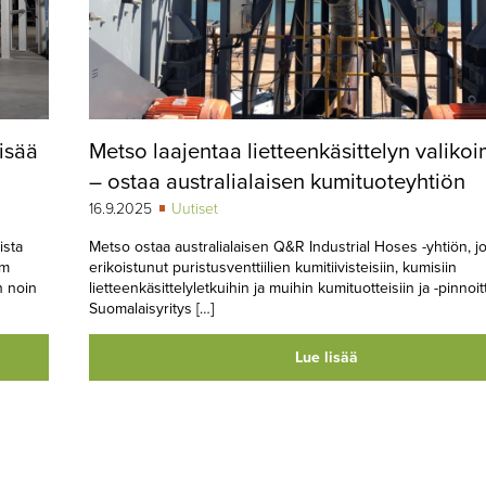
lisää
Metso laajentaa lietteenkäsittelyn valiko
– ostaa australialaisen kumituoteyhtiön
16.9.2025
Uutiset
ista
Metso ostaa australialaisen Q&R Industrial Hoses -yhtiön, j
am
erikoistunut puristusventtiilien kumitiivisteisiin, kumisiin
n noin
lietteenkäsittelyletkuihin ja muihin kumituotteisiin ja -pinnoitt
Suomalaisyritys […]
Lue lisää