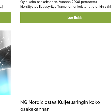
Oy:n koko osakekannan. Vuonna 2008 perustettu
…]
kierrätysteollisuusyritys Tramel on erikoistunut etenkin sähk
Lue lisää
NG Nordic ostaa Kuljetusringin koko
osakekannan