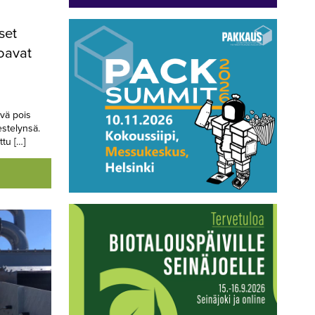
set
joavat
ävä pois
estelynsä.
tu […]