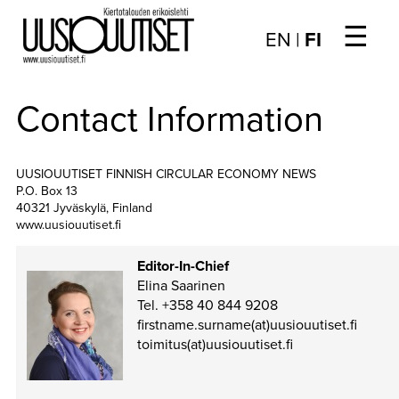
☰
Choose
EN
|
FI
language
/
UUTISET
Valitse
Contact Information
kieli:
▼
ARTIKKELIT
UUSIOUUTISET FINNISH CIRCULAR ECONOMY NEWS
▼
KIRJAUTUMINEN
P.O. Box 13
40321 Jyväskylä, Finland
▼
ARKISTO
www.uusiouutiset.fi
▼
TILAUSASIAT
Editor-In-Chief
Elina Saarinen
Tel. +358 40 844 9208
MEDIATIEDOT
firstname.surname(at)uusiouutiset.fi
toimitus(at)uusiouutiset.fi
▼
TIETOA
LEHDESTÄ