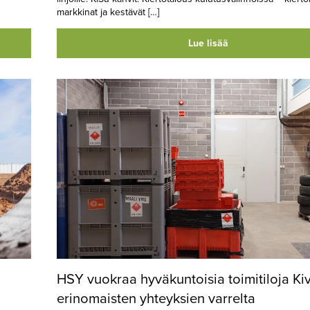
markkinat ja kestävät […]
Lue lisää
HSY vuokraa hyväkuntoisia toimitiloja Ki
erinomaisten yhteyksien varrelta