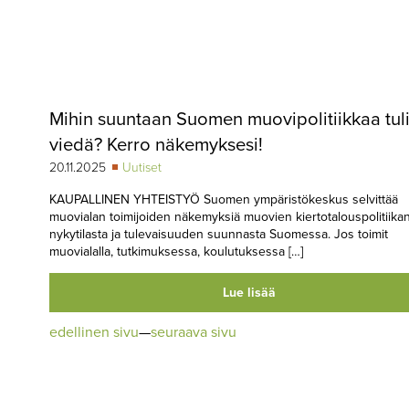
Mihin suuntaan Suomen muovipolitiikkaa tuli
viedä? Kerro näkemyksesi!
20.11.2025
Uutiset
KAUPALLINEN YHTEISTYÖ Suomen ympäristökeskus selvittää
muovialan toimijoiden näkemyksiä muovien kiertotalouspolitiika
nykytilasta ja tulevaisuuden suunnasta Suomessa. Jos toimit
muovialalla, tutkimuksessa, koulutuksessa […]
Lue lisää
edellinen sivu
—
seuraava sivu