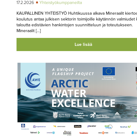
17.2.2026
Yhteistyökumppaneilta
KAUPALLINEN YHTEISTYÖ Huhtikuussa alkava Mineraalit kiertoo
koulutus antaa julkisen sektorin toimijoille käytännön valmiudet k
ta­lout­ta edistävien hankintojen suun­nit­te­luun ja to­teu­tuk­seen.
Mineraalit […]
Lue lisää