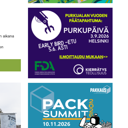
n aikana
on