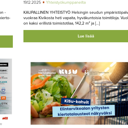
19.12.2025
Yhteistyökumppaneilta
n -
KAUPALLINEN YHTEISTYÖ Helsingin seudun ympäristöpalv
ier­to­
vuokraa Kivikosta heti vapaita, hyväkuntoisia toimitiloja. Vuo
on kaksi erillistä toimistotilaa, 142,2 m² ja […]
Lue lisää