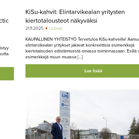
KiSu-kahvit: Elintarvikealan yritysten
ctic
kiertotalousteot näkyväksi
21.11.2025
Uutiset
KAUPALLINEN YHTEISTYÖ Tervetuloa KiSu-kahveille! Aamu
elintarvikealan yritykset jakavat konkreettisia esimerkkejä
istyy
kiertotalouden edistämisestä omassa toiminnassaan. Esillä 
uutta.
esimerkkejä muun muassa […]
Lue lisää