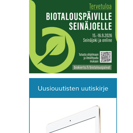
Uusiouutisten uutiskirje