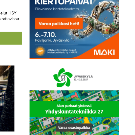
elut HSY
krattavissa