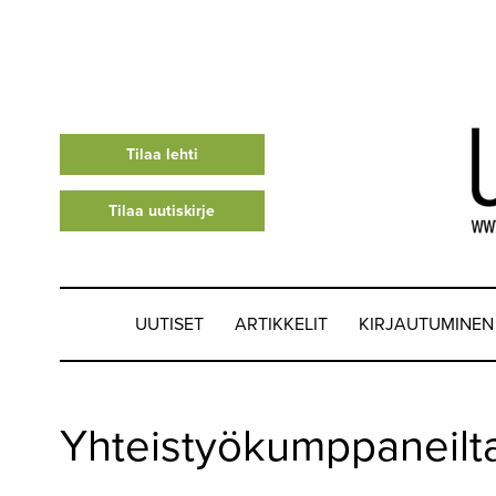
Tilaa lehti
Tilaa uutiskirje
UUTISET
ARTIKKELIT
KIRJAUTUMINEN
UUTISET
Yhteistyökumppaneilt
▼
ARTIKKELIT