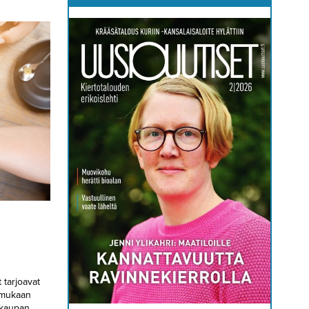
tarjoavat
 mukaan
tokaupan