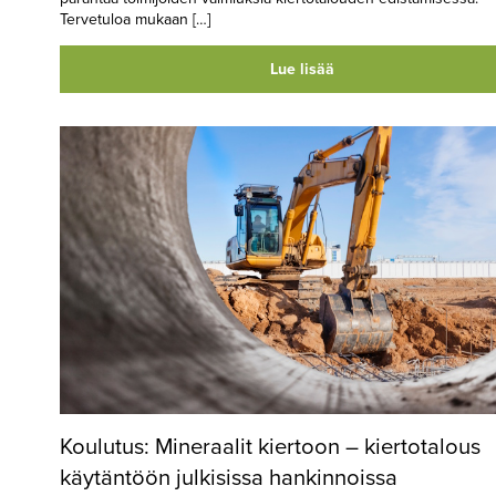
Tervetuloa mukaan […]
Lue lisää
Koulutus: Mineraalit kiertoon – kier­to­ta­lous
käytäntöön julkisissa han­kin­nois­sa