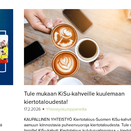
Tule mukaan KiSu-kahveille kuulemaan
kiertotaloudesta!
17.2.2026
Yhteistyökumppaneilta
KAUPALLINEN YHTEISTYÖ Kiertotalous-Suomen KiSu-kahvit 
kä
aamuun kiinnostavia puheenvuoroja kiertotaloudesta. Tule
linjoille! KiSu-kahvit: Kiertotalous kulutusvalinnoissa – kier