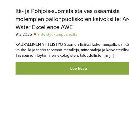
Itä- ja Pohjois-suomalaista vesiosaamista
molempien pallonpuoliskojen kaivoksille: Ar
Water Excellence AWE
9.12.2025
Yhteistyökumppaneilta
KAUPALLINEN YHTEISTYÖ Suomen lisäksi koko maapallo sähkö
vauhdilla ja tähän tarvitaan metalleja, mineraaleja ja kaivosteollis
Tasapainon löytäminen ekologisten, taloudellisten ja […]
Lue lisää