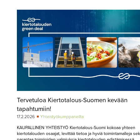
▼
KIRJAUTUMINEN
▼
ARKISTO
▼
TILAUSASIAT
MEDIATIEDOT
▼
TIETOA
LEHDESTÄ
TAPAHTUMAT
Tervetuloa Kiertotalous-Suomen kevään
▼
YHTEYSTIEDOT
tapahtumiin!
17.2.2026
Yhteistyökumppaneilta
KAUPALLINEN YHTEISTYÖ Kiertotalous-Suomi kokoaa yhteen
kiertotalouden osaajat, levittää tietoa ja hyviä toimintamalleja se
parantaa toimijoiden valmiuksia kiertotalouden edistämisessä.