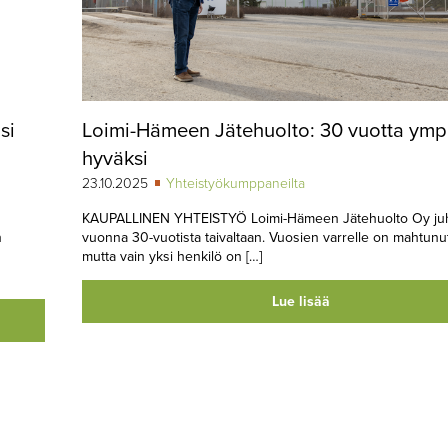
si
Loimi-Hämeen Jätehuolto: 30 vuotta ymp
hyväksi
23.10.2025
Yhteistyökumppaneilta
KAUPALLINEN YHTEISTYÖ Loimi-Hämeen Jätehuolto Oy juhl
n
vuonna 30-vuotista taivaltaan. Vuosien varrelle on mahtunut
mutta vain yksi henkilö on […]
Lue lisää