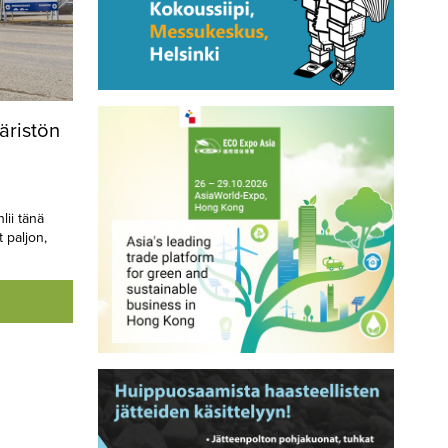
äristön
ii tänä
 paljon,