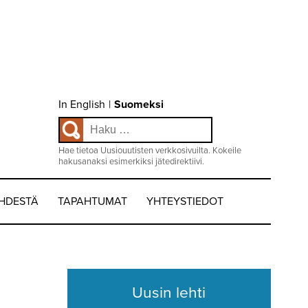
Choose
In English
|
Suomeksi
language
Haku:
/
Valitse
kieli:
Hae tietoa Uusiouutisten verkkosivuilta. Kokeile
hakusanaksi esimerkiksi jätedirektiivi.
EHDESTÄ
TAPAHTUMAT
YHTEYSTIEDOT
Uusin lehti