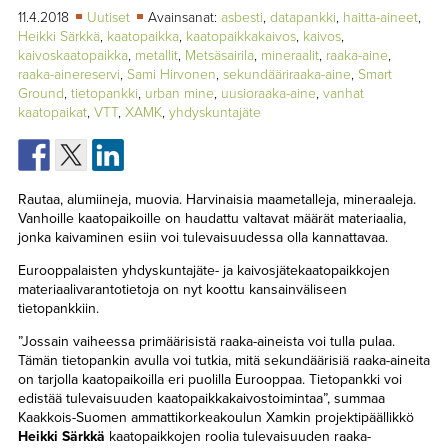
TAPAHTUMAT
11.4.2018
Uutiset
Avainsanat:
asbesti
,
datapankki
,
haitta-aineet
,
Heikki Särkkä
,
kaatopaikka
,
kaatopaikkakaivos
,
kaivos
,
kaivoskaatopaikka
,
metallit
,
Metsäsairila
,
mineraalit
,
raaka-aine
,
▼
YHTEYSTIEDOT
raaka-ainereservi
,
Sami Hirvonen
,
sekundääriraaka-aine
,
Smart
Ground
,
tietopankki
,
urban mine
,
uusioraaka-aine
,
vanhat
kaatopaikat
,
VTT
,
XAMK
,
yhdyskuntajäte
Rautaa, alumiineja, muovia. Harvinaisia maametalleja, mineraaleja.
Vanhoille kaatopaikoille on haudattu valtavat määrät materiaalia,
jonka kaivaminen esiin voi tulevaisuudessa olla kannattavaa.
Eurooppalaisten yhdyskuntajäte- ja kaivosjätekaatopaikkojen
materiaalivarantotietoja on nyt koottu kansainväliseen
tietopankkiin.
”Jossain vaiheessa primäärisistä raaka-aineista voi tulla pulaa.
Tämän tietopankin avulla voi tutkia, mitä sekundäärisiä raaka-aineita
on tarjolla kaatopaikoilla eri puolilla Eurooppaa. Tietopankki voi
edistää tulevaisuuden kaatopaikkakaivostoimintaa”, summaa
Kaakkois-Suomen ammattikorkeakoulun Xamkin projektipäällikkö
Heikki Särkkä
kaatopaikkojen roolia tulevaisuuden raaka-