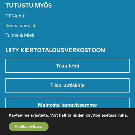
TUTUSTU MYÖS
TTT-lehti
Kemiamedia.fi
Tunne & Mieli
LIITY KIERTOTALOUSVERKOSTOON
Tilaa lehti
Tilaa uutiskirje
Mainosta kanavissamme
Käytämme evästeitä. Voit hallita niiden käyttöä
asetussivulla
.
Hyväksy evästeet