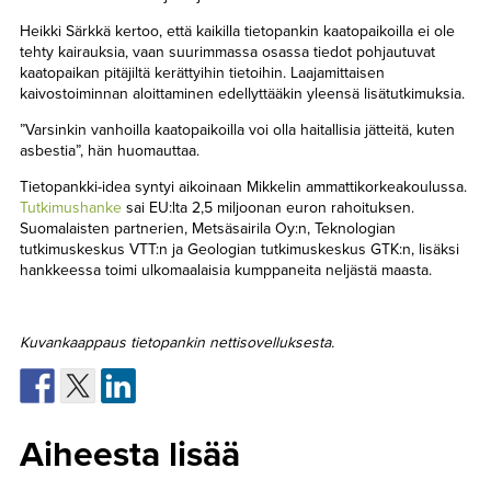
Heikki Särkkä kertoo, että kaikilla tietopankin kaatopaikoilla ei ole
tehty kairauksia, vaan suurimmassa osassa tiedot pohjautuvat
kaatopaikan pitäjiltä kerättyihin tietoihin. Laajamittaisen
kaivostoiminnan aloittaminen edellyttääkin yleensä lisätutkimuksia.
”Varsinkin vanhoilla kaatopaikoilla voi olla haitallisia jätteitä, kuten
asbestia”, hän huomauttaa.
Tietopankki-idea syntyi aikoinaan Mikkelin ammattikorkeakoulussa.
Tutkimushanke
sai EU:lta 2,5 miljoonan euron rahoituksen.
Suomalaisten partnerien, Metsäsairila Oy:n, Teknologian
tutkimuskeskus VTT:n ja Geologian tutkimuskeskus GTK:n, lisäksi
hankkeessa toimi ulkomaalaisia kumppaneita neljästä maasta.
Kuvankaappaus tietopankin nettisovelluksesta.
Aiheesta lisää