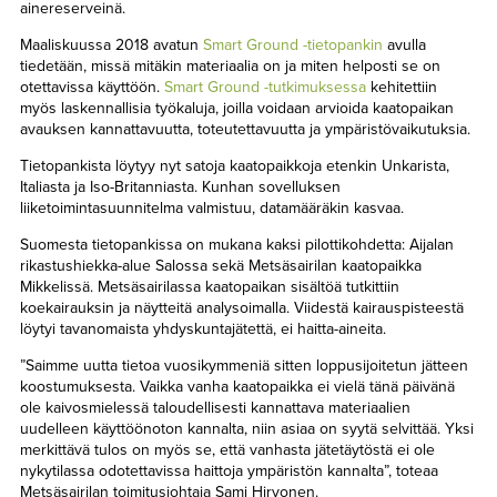
ainereserveinä.
Maaliskuussa 2018 avatun
Smart Ground -tietopankin
avulla
tiedetään, missä mitäkin materiaalia on ja miten helposti se on
otettavissa käyttöön.
Smart Ground -tutkimuksessa
kehitettiin
myös laskennallisia työkaluja, joilla voidaan arvioida kaatopaikan
avauksen kannattavuutta, toteutettavuutta ja ympäristövaikutuksia.
Tietopankista löytyy nyt satoja kaatopaikkoja etenkin Unkarista,
Italiasta ja Iso-Britanniasta. Kunhan sovelluksen
liiketoimintasuunnitelma valmistuu, datamääräkin kasvaa.
Suomesta tietopankissa on mukana kaksi pilottikohdetta: Aijalan
rikastushiekka-alue Salossa sekä Metsäsairilan kaatopaikka
Mikkelissä. Metsäsairilassa kaatopaikan sisältöä tutkittiin
koekairauksin ja näytteitä analysoimalla. Viidestä kairauspisteestä
löytyi tavanomaista yhdyskuntajätettä, ei haitta-aineita.
”Saimme uutta tietoa vuosikymmeniä sitten loppusijoitetun jätteen
koostumuksesta. Vaikka vanha kaatopaikka ei vielä tänä päivänä
ole kaivosmielessä taloudellisesti kannattava materiaalien
uudelleen käyttöönoton kannalta, niin asiaa on syytä selvittää. Yksi
merkittävä tulos on myös se, että vanhasta jätetäytöstä ei ole
nykytilassa odotettavissa haittoja ympäristön kannalta”, toteaa
Metsäsairilan toimitusjohtaja Sami Hirvonen.