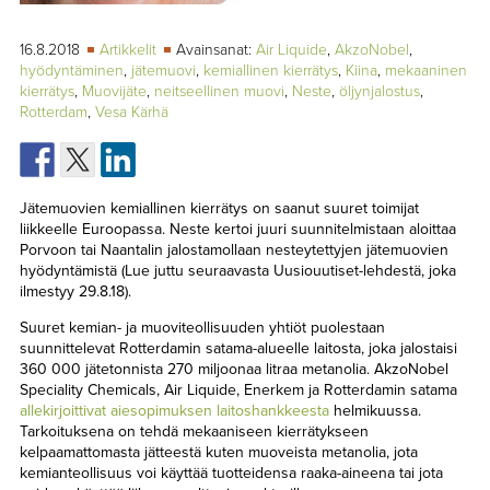
TAPAHTUMAT
16.8.2018
Artikkelit
Avainsanat:
Air Liquide
,
AkzoNobel
,
▼
YHTEYSTIEDOT
hyödyntäminen
,
jätemuovi
,
kemiallinen kierrätys
,
Kiina
,
mekaaninen
kierrätys
,
Muovijäte
,
neitseellinen muovi
,
Neste
,
öljynjalostus
,
Rotterdam
,
Vesa Kärhä
Jätemuovien kemiallinen kierrätys on saanut suuret toimijat
liikkeelle Euroopassa. Neste kertoi juuri suunnitelmistaan aloittaa
Porvoon tai Naantalin jalostamollaan nesteytettyjen jätemuovien
hyödyntämistä (Lue juttu seuraavasta Uusiouutiset-lehdestä, joka
ilmestyy 29.8.18).
Suuret kemian- ja muoviteollisuuden yhtiöt puolestaan
suunnittelevat Rotterdamin satama-alueelle laitosta, joka jalostaisi
360 000 jätetonnista 270 miljoonaa litraa metanolia. AkzoNobel
Speciality Chemicals, Air Liquide, Enerkem ja Rotterdamin satama
allekirjoittivat aiesopimuksen laitoshankkeesta
helmikuussa.
Tarkoituksena on tehdä mekaaniseen kierrätykseen
kelpaamattomasta jätteestä kuten muoveista metanolia, jota
kemianteollisuus voi käyttää tuotteidensa raaka-aineena tai jota