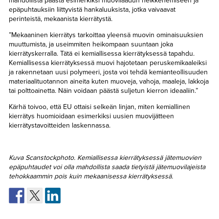
mahdollista päästä esimerkiksi muovilaadun heikkenemiseen ja
epäpuhtauksiin liittyvistä hankaluuksista, jotka vaivaavat
perinteistä, mekaanista kierrätystä.
”Mekaaninen kierrätys tarkoittaa yleensä muovin ominaisuuksien
muuttumista, ja useimmiten heikompaan suuntaan joka
kierrätyskerralla. Tätä ei kemiallisessa kierrätyksessä tapahdu.
Kemiallisessa kierrätyksessä muovi hajotetaan peruskemikaaleiksi
ja rakennetaan uusi polymeeri, josta voi tehdä kemianteollisuuden
materiaalituotannon aineita kuten muoveja, vahoja, maaleja, lakkoja
tai polttoainetta. Näin voidaan päästä suljetun kierron ideaaliin.”
Kärhä toivoo, että EU ottaisi selkeän linjan, miten kemiallinen
kierrätys huomioidaan esimerkiksi uusien muovijätteen
kierrätystavoitteiden laskennassa.
Kuva Scanstockphoto. Kemiallisessa kierrätyksessä jätemuovien
epäpuhtaudet voi olla mahdollista saada tietyistä jätemuovilajeista
tehokkaammin pois kuin mekaanisessa kierrätyksessä.