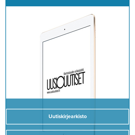
Uutiskirjearkisto