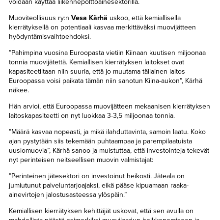
voidaan käyttää liikennepolttoainesektorilla.
Muoviteollisuus ry:n
Vesa Kärhä
uskoo, että kemiallisella
kierrätyksellä on potentiaali kasvaa merkittäväksi muovijätteen
hyödyntämisvaihtoehdoksi.
”Pahimpina vuosina Euroopasta vietiin Kiinaan kuutisen miljoonaa
tonnia muovijätettä. Kemiallisen kierrätyksen laitokset ovat
kapasiteetiltaan niin suuria, että jo muutama tällainen laitos
Euroopassa voisi paikata tämän niin sanotun Kiina-aukon”, Kärhä
näkee.
Hän arvioi, että Euroopassa muovijätteen mekaanisen kierrätyksen
laitoskapasiteetti on nyt luokkaa 3-3,5 miljoonaa tonnia.
”Määrä kasvaa nopeasti, ja mikä ilahduttavinta, samoin laatu. Koko
ajan pystytään siis tekemään puhtaampaa ja parempilaatuista
uusiomuovia”, Kärhä sanoo ja muistuttaa, että investointeja tekevät
nyt perinteisen neitseellisen muovin valmistajat:
”Perinteinen jätesektori on investoinut heikosti. Jäteala on
jumiutunut palveluntarjoajaksi, eikä pääse kipuamaan raaka-
ainevirtojen jalostusasteessa ylöspäin.”
Kemiallisen kierrätyksen kehittäjät uskovat, että sen avulla on