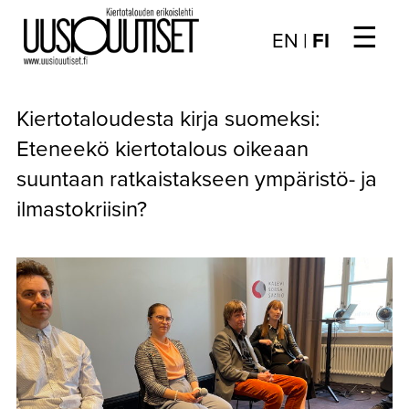
☰
Choose
EN
|
FI
language
/
UUTISET
Valitse
Kiertotaloudesta kirja suomeksi:
kieli:
▼
ARTIKKELIT
Eteneekö kiertotalous oikeaan
suuntaan ratkaistakseen ympäristö- ja
▼
KIRJAUTUMINEN
ilmastokriisin?
▼
ARKISTO
▼
TILAUSASIAT
MEDIATIEDOT
▼
TIETOA
LEHDESTÄ