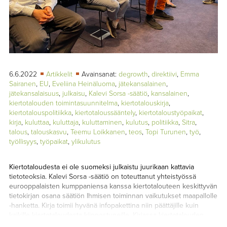
TAPAHTUMAT
▼
YHTEYSTIEDOT
6.6.2022
Artikkelit
Avainsanat:
degrowth
,
direktiivi
,
Emma
Sairanen
,
EU
,
Eveliina Heinäluoma
,
jätekansalainen
,
jätekansalaisuus
,
julkaisu
,
Kalevi Sorsa -säätiö
,
kansalainen
,
kiertotalouden toimintasuunnitelma
,
kiertotalouskirja
,
kiertotalouspolitiikka
,
kiertotaloussääntely
,
kiertotaloustyöpaikat
,
kirja
,
kuluttaa
,
kuluttaja
,
kuluttaminen
,
kulutus
,
politiikka
,
Sitra
,
talous
,
talouskasvu
,
Teemu Loikkanen
,
teos
,
Topi Turunen
,
työ
,
työllisyys
,
työpaikat
,
ylikulutus
Kiertotaloudesta ei ole suomeksi julkaistu juurikaan kattavia
tietoteoksia. Kalevi Sorsa -säätiö on toteuttanut yhteistyössä
eurooppalaisten kumppaniensa kanssa kiertotalouteen keskittyvän
tietokirjan osana säätiön Ihmisen toiminnan vaikutukset maapallolle
-hanketta. Kirja toimii hyvänä infopakettina niin päättäjille kuin
kaikille kiertotaloudesta kiinnostuneille. Kirjassa kiertotalouden
tutkijat ja asiantuntijat tarkastelevat kiertotalouden näkökulmia sekä