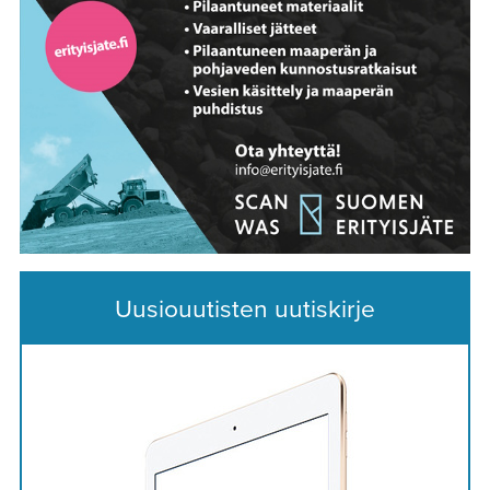
Uusiouutisten uutiskirje