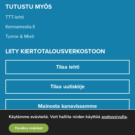
TUTUSTU MYÖS
TTT-lehti
Kemiamedia.fi
Tunne & Mieli
LIITY KIERTOTALOUSVERKOSTOON
Tilaa lehti
Tilaa uutiskirje
Mainosta kanavissamme
Käytämme evästeitä. Voit hallita niiden käyttöä
asetussivulla
.
Hyväksy evästeet