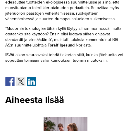
edesauttaa tuotteiden ekologisessa suunnittelussa ja siinä, että
muovituotanto toimii kiertotalouden periaattein. Se avittaa myös
jätehuollon päästöjen vähentämisessä, ruokajätteen
vähentämisessä ja suurten dumppausalueiden sulkemisessa.
”Modernia teknologiaa tähän kyllä löytyy siihen mennessä, mutta
otetaanko sitä käyttöön? Ensin olisi luotava siihen ohjaavat
standardit ja lainsäädäntö”, muistutti tuloksia kommentoinut BIR
AS:n suunnittelujohtaja
Toralf Igesund
Norjasta.
ISWA aikoo seuraavaksi tehdä tiekartan siitä, kuinka jätehuolto voi
sopeuttaa toimiaan vallankumouksen tuomiin muutoksiin.
Aiheesta lisää