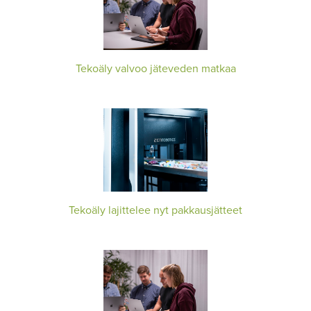
Tekoäly valvoo jäteveden matkaa
Tekoäly lajittelee nyt pakkausjätteet