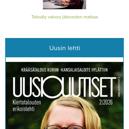
Tekoäly valvoo jäteveden matkaa
Uusin lehti