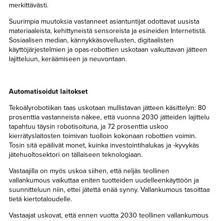
merkittävästi.
Suurimpia muutoksia vastanneet asiantuntijat odottavat uusista
materiaaleista, kehittyneistä sensoreista ja esineiden Internetistä.
Sosiaalisen median, kännykkäsovellusten, digitaalisten
käyttöjärjestelmien ja opas-robottien uskotaan vaikuttavan jätteen
lajitteluun, keräämiseen ja neuvontaan.
Automatisoidut laitokset
Tekoälyrobotiikan taas uskotaan mullistavan jätteen käsittelyn: 80
prosenttia vastanneista näkee, että vuonna 2030 jätteiden lajittelu
tapahtuu täysin robotisoituna, ja 72 prosenttia uskoo
kierrätyslaitosten toimivan tuolloin kokonaan robottien voimin.
Tosin sitä epäilivät monet, kuinka investointihalukas ja -kyvykäs
jätehuoltosektori on tällaiseen teknologiaan.
Vastaajilla on myös uskoa siihen, että neljäs teollinen
vallankumous vaikuttaa eniten tuotteiden uudelleenkäyttöön ja
suunnitteluun niin, ettei jätettä enää synny. Vallankumous tasoittaa
tietä kiertotaloudelle.
Vastaajat uskovat, että ennen vuotta 2030 teollinen vallankumous