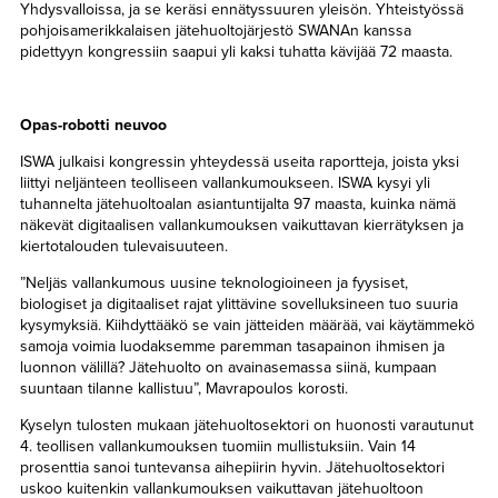
Yhdysvalloissa, ja se keräsi ennätyssuuren yleisön. Yhteistyössä
pohjoisamerikkalaisen jätehuoltojärjestö SWANAn kanssa
pidettyyn kongressiin saapui yli kaksi tuhatta kävijää 72 maasta.
Opas-robotti neuvoo
ISWA julkaisi kongressin yhteydessä useita raportteja, joista yksi
liittyi neljänteen teolliseen vallankumoukseen. ISWA kysyi yli
tuhannelta jätehuoltoalan asiantuntijalta 97 maasta, kuinka nämä
näkevät digitaalisen vallankumouksen vaikuttavan kierrätyksen ja
kiertotalouden tulevaisuuteen.
”Neljäs vallankumous uusine teknologioineen ja fyysiset,
biologiset ja digitaaliset rajat ylittävine sovelluksineen tuo suuria
kysymyksiä. Kiihdyttääkö se vain jätteiden määrää, vai käytämmekö
samoja voimia luodaksemme paremman tasapainon ihmisen ja
luonnon välillä? Jätehuolto on avainasemassa siinä, kumpaan
suuntaan tilanne kallistuu”, Mavrapoulos korosti.
Kyselyn tulosten mukaan jätehuoltosektori on huonosti varautunut
4. teollisen vallankumouksen tuomiin mullistuksiin. Vain 14
prosenttia sanoi tuntevansa aihepiirin hyvin. Jätehuoltosektori
uskoo kuitenkin vallankumouksen vaikuttavan jätehuoltoon