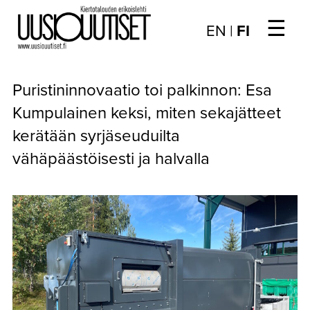
☰
Choose
EN
|
FI
language
/
UUTISET
Valitse
Puristininnovaatio toi palkinnon: Esa
kieli:
▼
ARTIKKELIT
Kumpulainen keksi, miten sekajätteet
kerätään syrjäseuduilta
▼
KIRJAUTUMINEN
vähäpäästöisesti ja halvalla
▼
ARKISTO
▼
TILAUSASIAT
MEDIATIEDOT
▼
TIETOA
LEHDESTÄ