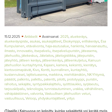
TAPAHTUMAT
▼
YHTEYSTIEDOT
15.12.2025
Artikkelit
Avainsanat:
2025
,
aluekeräys
,
aluekeräyspiste
,
asukas
,
asukasjätteet
,
Ekokymppi
,
erilliskeräys
,
Esa
Kumpulainen
,
etävalvonta
,
haja-asutusalue
,
hankinta
,
harvaanasuttu
,
ilmasto
,
innovaatio
,
itsepalvelu
,
itsepalvelupuristin
,
jäteasema
,
jätehuolto
,
jätekeskus
,
Jätelaitos
,
jätelogistiikka
,
jätepuristin
,
jäteyhtiö
,
jätteen keräys
,
jätteenkeräys
,
jätteenkuljetus
,
Kainuun
jätehuollon kuntayhtymä
,
Kajaani
,
kamera
,
keksintö
,
kierrätys
,
kiertovoimapäivät
,
Kivo
,
Kontti
,
kunnallinen
,
kuntayhtiö
,
kustannukset
,
lajitteluasema
,
markkina
,
miehittämätön
,
NK-Yhtymä
,
päästöt
,
palkinto
,
palkittu
,
patentti
,
pilotti
,
prototyyppi
,
puristin
,
rahoitus
,
sekajäte
,
syntypaikkalajittelu
,
syöttöaukko
,
syrjäseutu
,
tarjouskilpailu
,
teknologia
,
tunnistautuminen
,
urakka
,
vähähiilinen
,
vähäpäästöinen
,
valvonta
,
Vastuullisen jätehuollon veturi
,
vastuullisuus
,
Veloop
,
yhdyskuntajätteet
,
yritys
(Tilaajille.) Kainuussa on keksitty, kuinka sekajätettä voi kerätä myös