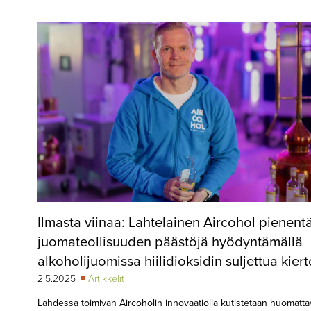
▼
KIRJAUTUMINEN
▼
ARKISTO
▼
TILAUSASIAT
MEDIATIEDOT
▼
TIETOA
LEHDESTÄ
TAPAHTUMAT
Ilmasta viinaa: Lahtelainen Aircohol pienent
▼
YHTEYSTIEDOT
juomateollisuuden päästöjä hyödyntämällä
alkoholijuomissa hiilidioksidin suljettua kier
2.5.2025
Artikkelit
Lahdessa toimivan Aircoholin innovaatiolla kutistetaan huomatta