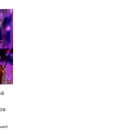
ää
toa
vasti