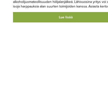
alkoholijuomateollisuuden hiilijalanjälkeä. Lähivuosina yritys voi 
isoja harppauksia alan suurten toimijoiden kanssa. Asiasta kerto
Lue lisää