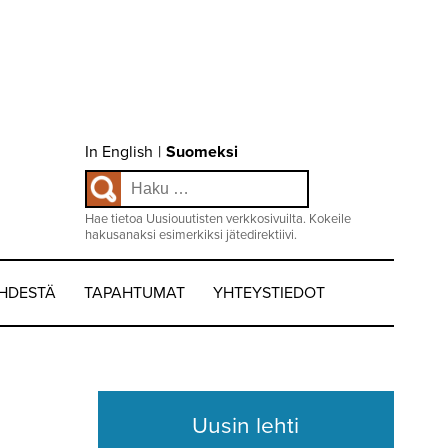
Choose
In English
|
Suomeksi
language
Haku:
/
Valitse
kieli:
Hae tietoa Uusiouutisten verkkosivuilta. Kokeile
hakusanaksi esimerkiksi jätedirektiivi.
EHDESTÄ
TAPAHTUMAT
YHTEYSTIEDOT
Uusin lehti