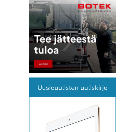
Uusiouutisten uutiskirje