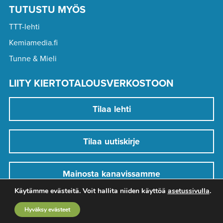
TUTUSTU MYÖS
TTT-lehti
Kemiamedia.fi
Tunne & Mieli
LIITY KIERTOTALOUSVERKOSTOON
Tilaa lehti
Tilaa uutiskirje
Mainosta kanavissamme
Käytämme evästeitä. Voit hallita niiden käyttöä
asetussivulla
.
Hyväksy evästeet