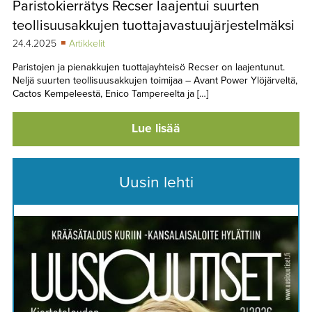
Paristokierrätys Recser laajentui suurten
TAPAHTUMAT
teollisuusakkujen tuottajavastuujärjestelmäksi
▼
YHTEYSTIEDOT
24.4.2025
Artikkelit
Paristojen ja pienakkujen tuottajayhteisö Recser on laajentunut.
Neljä suurten teollisuusakkujen toimijaa – Avant Power Ylöjärveltä,
Cactos Kempeleestä, Enico Tampereelta ja […]
Lue lisää
Uusin lehti