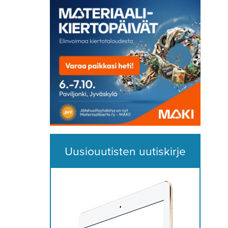
Uusiouutisten uutiskirje