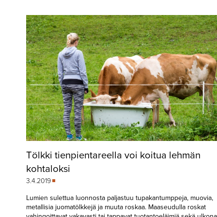
▼
KIRJAUTUMINEN
▼
ARKISTO
▼
TILAUSASIAT
MEDIATIEDOT
▼
TIETOA
LEHDESTÄ
TAPAHTUMAT
Tölkki tienpientareella voi koitua lehmän
▼
YHTEYSTIEDOT
kohtaloksi
3.4.2019
Lumien sulettua luonnosta paljastuu tupakantumppeja, muovia,
metallisia juomatölkkejä ja muuta roskaa. Maaseudulla roskat
vahingoittavat vakavasti tai tappavat tuotantoeläimiä sekä ulkona