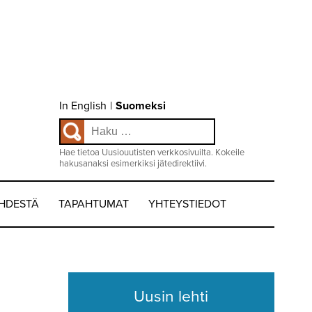
Choose
In English
|
Suomeksi
language
Haku:
/
Valitse
kieli:
Hae tietoa Uusiouutisten verkkosivuilta. Kokeile
hakusanaksi esimerkiksi jätedirektiivi.
EHDESTÄ
TAPAHTUMAT
YHTEYSTIEDOT
Uusin lehti