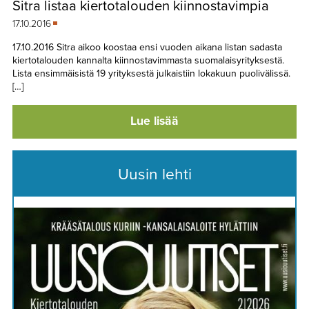
Sitra listaa kiertotalouden kiinnostavimpia
TAPAHTUMAT
17.10.2016
▼
YHTEYSTIEDOT
17.10.2016 Sitra aikoo koostaa ensi vuoden aikana listan sadasta
kiertotalouden kannalta kiinnostavimmasta suomalaisyrityksestä.
Lista ensimmäisistä 19 yrityksestä julkaistiin lokakuun puolivälissä.
[…]
Lue lisää
Uusin lehti