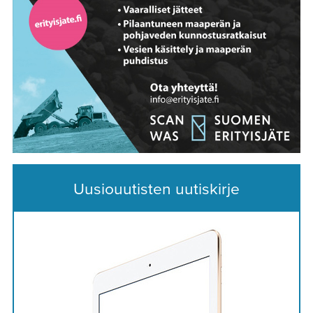
Uusiouutisten uutiskirje