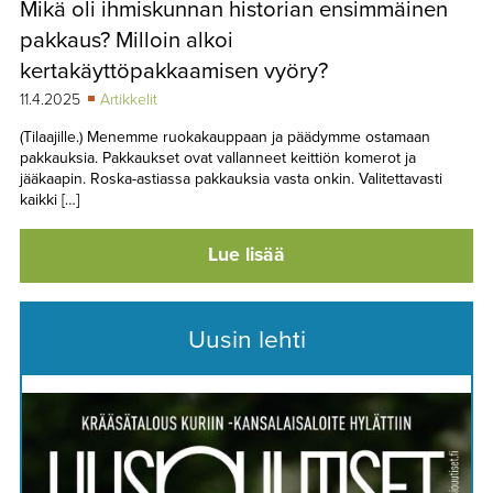
Mikä oli ihmiskunnan historian ensimmäinen
TAPAHTUMAT
pakkaus? Milloin alkoi
▼
YHTEYSTIEDOT
kertakäyttöpakkaamisen vyöry?
11.4.2025
Artikkelit
(Tilaajille.) Menemme ruokakauppaan ja päädymme ostamaan
pakkauksia. Pakkaukset ovat vallanneet keittiön komerot ja
jääkaapin. Roska-astiassa pakkauksia vasta onkin. Valitettavasti
kaikki […]
Lue lisää
Uusin lehti