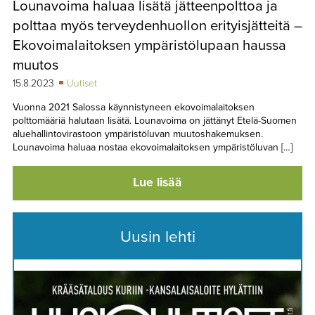
Lounavoima haluaa lisätä jätteenpolttoa ja
TAPAHTUMAT
polttaa myös terveydenhuollon erityisjätteitä –
▼
YHTEYSTIEDOT
Ekovoimalaitoksen ympäristölupaan haussa
muutos
15.8.2023
Uutiset
Vuonna 2021 Salossa käynnistyneen ekovoimalaitoksen
polttomääriä halutaan lisätä. Lounavoima on jättänyt Etelä-Suomen
aluehallintovirastoon ympäristöluvan muutoshakemuksen.
Lounavoima haluaa nostaa ekovoimalaitoksen ympäristöluvan […]
Lue lisää
Uusin lehti