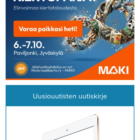
Uusiouutisten uutiskirje