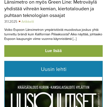
Länsimetro on myös Green Line: Metroväylä
TAPAHTUMAT
yhdistää vihreän kemian, kiertotalouden ja
▼
YHTEYSTIEDOT
puhtaan teknologian osaajat
31.1.2025
Artikkelit
Voiko Espoon Länsimetron ympäristöstä muodostua joskus yhtä
tunnettu brändi kuin Kalifornian Piilaaksosta? Aika näyttää, johtaako
Espoon kaupungin viime vuonna käynnistämä […]
Lue lisää
Uusin lehti