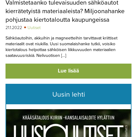
Valmistetaanko tulevaisuuden sähköautot
TAPAHTUMAT
kierrätetyistä materiaaleista? Miljoonahanke
▼
YHTEYSTIEDOT
pohjustaa kiertotaloutta kaupungeissa
21.1.2022
Uutiset
Sähköautoihin, akkuihin ja magneetteihin tarvittavat kriittiset
materiaalit ovat niukilla. Uusi suomalaishanke tutkii, voisiko
kiertotalous helpottaa sähköisen liikkuvuuden materiaalien
saatavuusriskiä. Nelivuotisen […]
Lue lisää
Uusin lehti