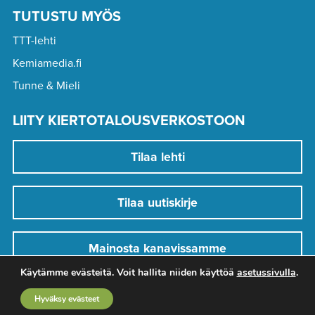
TUTUSTU MYÖS
TTT-lehti
Kemiamedia.fi
Tunne & Mieli
LIITY KIERTOTALOUSVERKOSTOON
Tilaa lehti
Tilaa uutiskirje
Mainosta kanavissamme
Käytämme evästeitä. Voit hallita niiden käyttöä
asetussivulla
.
Hyväksy evästeet