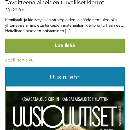
Tavoitteena aineiden turvalliset kierrot
TAPAHTUMAT
30.1.2018
▼
YHTEYSTIEDOT
Kemikaali- ja kierrätysalan strategioiden ja säädösten tulee olla
yhteneväisiä niin, että tärkeiden materiaalien kierto ei turhaan esty.
Haitallisten aineiden poistaminen […]
Lue lisää
edellinen sivu
Uusin lehti