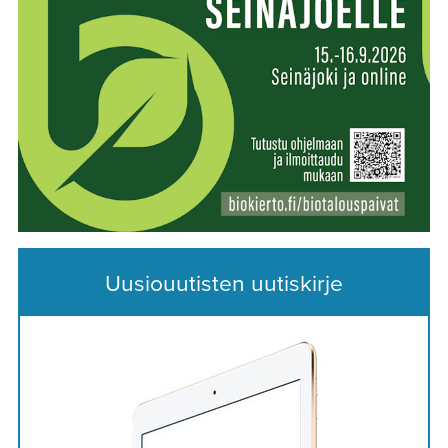
Uusiouutisten uutiskirje