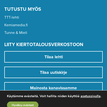
TUTUSTU MYÖS
TTT-lehti
Kemiamedia.fi
Tunne & Mieli
LIITY KIERTOTALOUSVERKOSTOON
Tilaa lehti
Tilaa uutiskirje
Mainosta kanavissamme
Käytämme evästeitä. Voit hallita niiden käyttöä
asetussivulla
.
Hyväksy evästeet