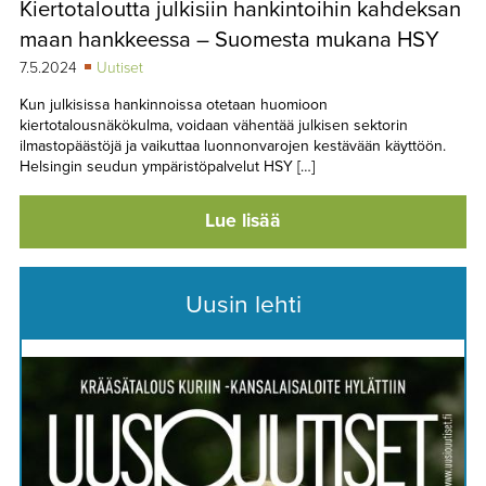
Kiertotaloutta julkisiin hankintoihin kahdeksan
TAPAHTUMAT
maan hankkeessa – Suomesta mukana HSY
▼
YHTEYSTIEDOT
7.5.2024
Uutiset
Kun julkisissa hankinnoissa otetaan huomioon
kiertotalousnäkökulma, voidaan vähentää julkisen sektorin
ilmastopäästöjä ja vaikuttaa luonnonvarojen kestävään käyttöön.
Helsingin seudun ympäristöpalvelut HSY […]
Lue lisää
Uusin lehti