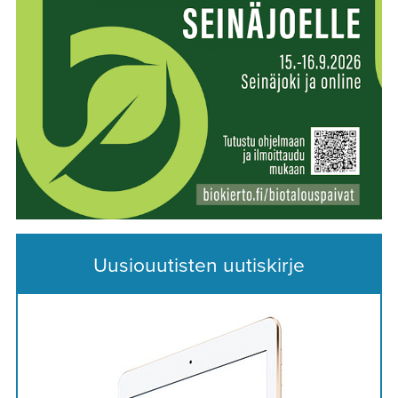
Uusiouutisten uutiskirje